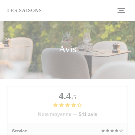
Personnalisation de vos choix en matière de cookies
LES SAISONS
Avis
4.4
/5
Note moyenne —
541 avis
Service