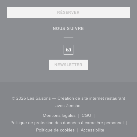
RÉSERVER
NOUS SUIVRE
Instagram ((ouvre une nouvelle 
NEWSLETTER
© 2026 Les Saisons — Création de site internet restaurant
((ouvre une nouvelle fenêtre
avec
Zenchef
Mentions légales
CGU
((ouvre une nouvelle fenêtre))
((ouvre une nouvelle fen
Politique de protection des données à caractère personnel
((ouvre une nouvelle fenêtre))
Politique de cookies
Accessibilite
((ouvre une nouvelle fenêtre))
((ouvre une nouvelle fe