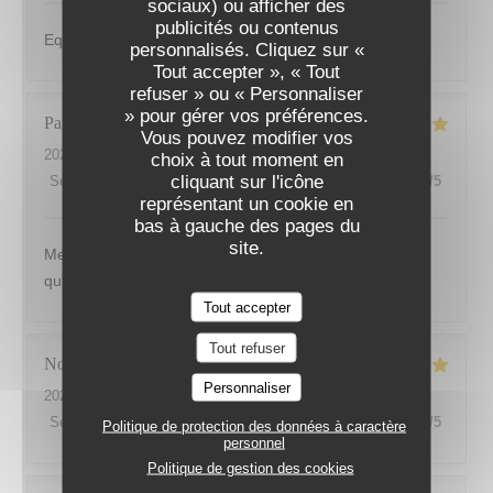
sociaux) ou afficher des
publicités ou contenus
Equipe au petits soins, cuisine délicieuse.
personnalisés. Cliquez sur «
LES SAISONS
Tout accepter », « Tout
refuser » ou « Personnaliser
» pour gérer vos préférences.
Patrick
M
Vous pouvez modifier vos
2026-07-26
- 19:00 - Couverts 4
choix à tout moment en
cliquant sur l'icône
Service
:
4
/5
Ambiance
:
5
/5
Cuisine
:
5
/5
Qualité / Prix
:
5
/5
représentant un cookie en
bas à gauche des pages du
site.
Menu original - cuisine soignée - service rapide mais
qualité différente entre serveurs
Tout accepter
Tout refuser
Noel
G
Personnaliser
2026-07-30
- 12:00 - Couverts 2
Service
:
5
/5
Ambiance
:
4
/5
Cuisine
:
5
/5
Qualité / Prix
:
5
/5
Politique de protection des données à caractère
personnel
Politique de gestion des cookies