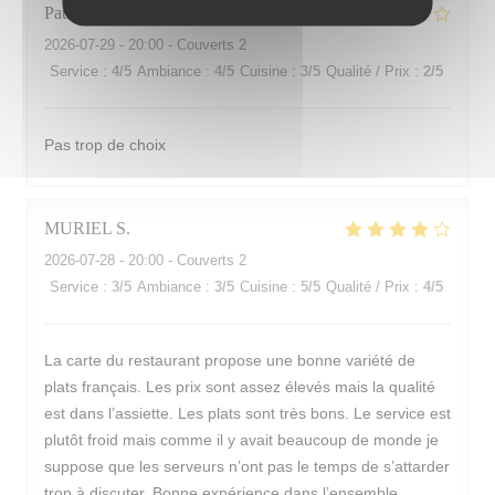
Patrice
D
2026-07-29
- 20:00 - Couverts 2
Service
:
4
/5
Ambiance
:
4
/5
Cuisine
:
3
/5
Qualité / Prix
:
2
/5
Pas trop de choix
MURIEL
S
2026-07-28
- 20:00 - Couverts 2
Service
:
3
/5
Ambiance
:
3
/5
Cuisine
:
5
/5
Qualité / Prix
:
4
/5
La carte du restaurant propose une bonne variété de
plats français. Les prix sont assez élevés mais la qualité
est dans l’assiette. Les plats sont très bons. Le service est
plutôt froid mais comme il y avait beaucoup de monde je
suppose que les serveurs n’ont pas le temps de s’attarder
trop à discuter. Bonne expérience dans l’ensemble.