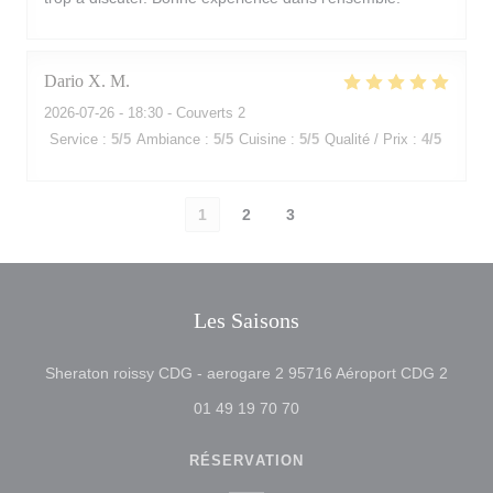
Dario X.
M
2026-07-26
- 18:30 - Couverts 2
Service
:
5
/5
Ambiance
:
5
/5
Cuisine
:
5
/5
Qualité / Prix
:
4
/5
1
2
3
Les Saisons
((ouvr
Sheraton roissy CDG - aerogare 2 95716 Aéroport CDG 2
01 49 19 70 70
RÉSERVATION