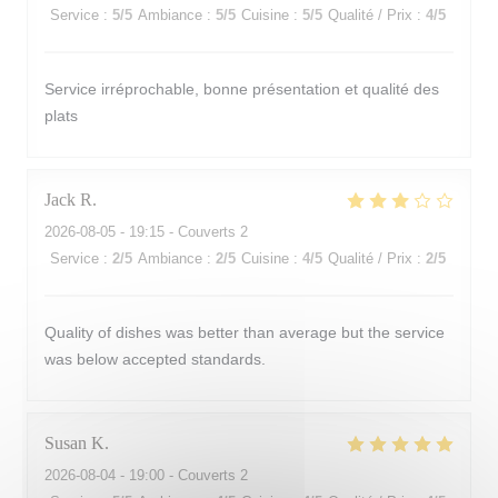
Service
:
5
/5
Ambiance
:
5
/5
Cuisine
:
5
/5
Qualité / Prix
:
4
/5
Service irréprochable, bonne présentation et qualité des
plats
Jack
R
2026-08-05
- 19:15 - Couverts 2
Service
:
2
/5
Ambiance
:
2
/5
Cuisine
:
4
/5
Qualité / Prix
:
2
/5
Quality of dishes was better than average but the service
was below accepted standards.
Susan
K
2026-08-04
- 19:00 - Couverts 2