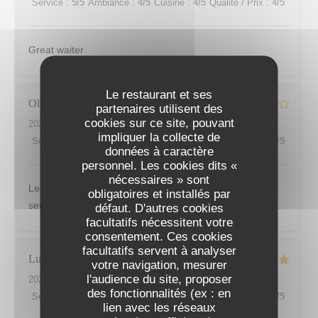
Service
:
5
/5
Ambiance
:
4
/5
Cuisine
:
4
/5
Qualité / Prix
:
4
/5
Great waiter
Le restaurant et ses
Olivier
V
partenaires utilisent des
cookies sur ce site, pouvant
2026-08-02
- 13:45 - Couverts 3
impliquer la collecte de
Service
:
3
/5
Ambiance
:
4
/5
Cuisine
:
5
/5
Qualité / Prix
:
4
/5
données à caractère
personnel. Les cookies dits «
nécessaires » sont
Les plats sont très bien présentés et excellents. Le
obligatoires et installés par
service du midi n est pas à l image de l établissement...
défaut. D'autres cookies
facultatifs nécessitent votre
consentement. Ces cookies
facultatifs servent à analyser
Lucita
V
votre navigation, mesurer
l'audience du site, proposer
2026-07-30
- 12:30 - Couverts 3
des fonctionnalités (ex : en
Service
:
5
/5
Ambiance
:
5
/5
Cuisine
:
5
/5
Qualité / Prix
:
5
/5
lien avec les réseaux