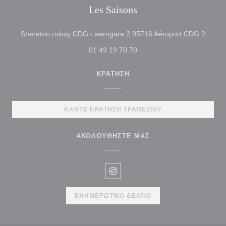
Les Saisons
((ανοί
Sheraton roissy CDG - aerogare 2 95716 Aéroport CDG 2
01 49 19 70 70
ΚΡΆΤΗΣΗ
ΚΆΝΤΕ ΚΡΆΤΗΣΗ ΤΡΑΠΕΖΙΟΎ
ΑΚΟΛΟΥΘΉΣΤΕ ΜΑΣ
Instagram ((ανοίγει σε νέο παρ
ΕΝΗΜΕΡΩΤΙΚΌ ΔΕΛΤΊΟ