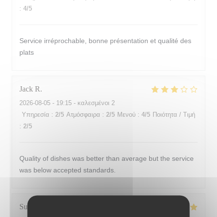
:
4
/5
Service irréprochable, bonne présentation et qualité des
plats
Jack
R
2026-08-05
- 19:15 - καλεσμένοι 2
Υπηρεσία
:
2
/5
Ατμόσφαιρα
:
2
/5
Μενού
:
4
/5
Ποιότητα / Τιμή
:
2
/5
Quality of dishes was better than average but the service
was below accepted standards.
Susan
K