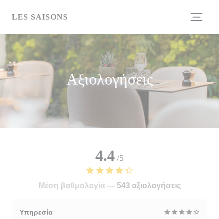
Πίνακας διαχείρισης "Μπισκότων" (Cookies)
LES SAISONS
Αξιολογήσεις
4.4
/5
Μέση βαθμολογία —
543 αξιολογήσεις
Υπηρεσία