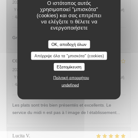
2026-08-04
- 19:00 - καλεσμένοι 2
Ο ιστότοπος αυτός
χρησιμοποιεί "μπισκότα"
Υπηρεσία
:
5
/5
Ατμόσφαιρα
:
4
/5
Μενού
:
4
/5
Ποιότητα / Τιμή
(cookies) και σας επιτρέπει
:
4
/5
να ελέγξετε τι θέλετε να
ενεργοποιήσετε
Great waiter
LES SAISONS
OK, αποδοχή όλων
Απόρριψε όλα τα "μπισκότα" (cookies)
Olivier
V
Εξατομίκευση
2026-08-02
- 13:45 - καλεσμένοι 3
Υπηρεσία
:
3
/5
Ατμόσφαιρα
:
4
/5
Μενού
:
5
/5
Ποιότητα / Τιμή
Πολιτική απορρήτου
:
4
/5
undefined
Les plats sont très bien présentés et excellents. Le
service du midi n est pas à l image de l établissement...
Lucita
V