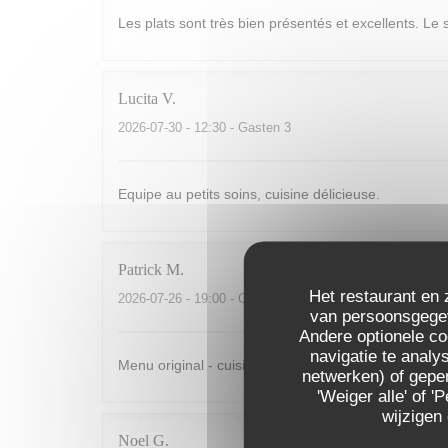
Les plats sont très bien présentés et excellents. Le 
Lucita
V
2026-07-30
- 12:30 - Gasten 3
Equipe au petits soins, cuisine délicieuse.
Patrick
M
Het restaurant en 
2026-07-26
- 19:00 - Gasten 4
van persoonsgegeve
Andere optionele c
navigatie te analys
Menu original - cuisine soignée - service rapide mais
netwerken) of geper
'Weiger alle' of
wijzigen
Noel
G