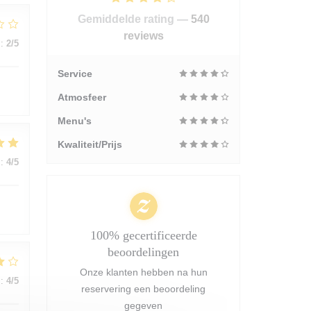
Gemiddelde rating —
540
reviews
:
2
/5
Service
Atmosfeer
Menu's
Kwaliteit/Prijs
:
4
/5
100% gecertificeerde
beoordelingen
Onze klanten hebben na hun
:
4
/5
reservering een beoordeling
gegeven