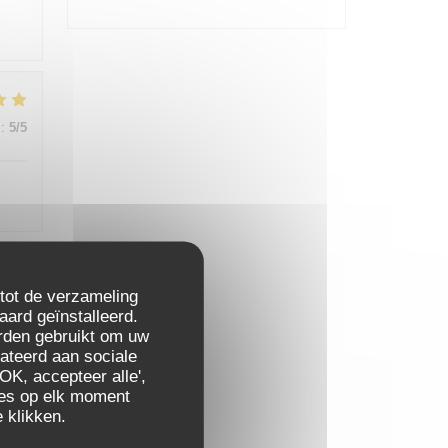
:
5
/5
 tot de verzameling
:
5
/5
aard geïnstalleerd.
rden gebruikt om uw
elateerd aan sociale
OK, accepteer alle',
zes op elk moment
 klikken.