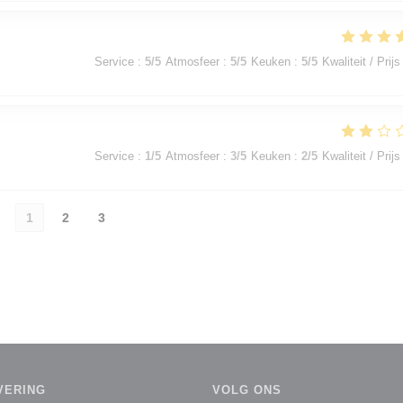
Service
:
5
/5
Atmosfeer
:
5
/5
Keuken
:
5
/5
Kwaliteit / Prijs
Service
:
1
/5
Atmosfeer
:
3
/5
Keuken
:
2
/5
Kwaliteit / Prijs
1
2
3
VERING
VOLG ONS