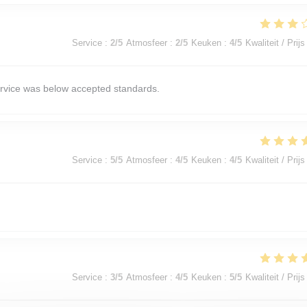
Service
:
2
/5
Atmosfeer
:
2
/5
Keuken
:
4
/5
Kwaliteit / Prijs
service was below accepted standards.
Service
:
5
/5
Atmosfeer
:
4
/5
Keuken
:
4
/5
Kwaliteit / Prijs
Service
:
3
/5
Atmosfeer
:
4
/5
Keuken
:
5
/5
Kwaliteit / Prijs