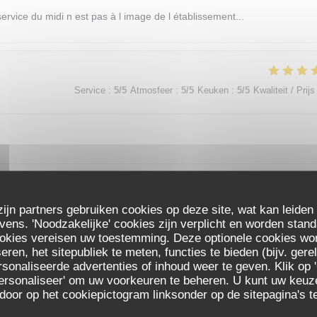
service du midi n est pas à l image de l établissement...
Service
:
5
/5
Atmosfeer
:
5
/5
Keuken
:
5
/5
Kwaliteit / Prijs
zijn partners gebruiken cookies op deze site, wat kan leiden
Service
:
4
/5
Atmosfeer
:
5
/5
Keuken
:
5
/5
Kwaliteit / Prijs
ns. 'Noodzakelijke' cookies zijn verplicht en worden stand
ookies vereisen uw toestemming. Deze optionele cookies wo
eren, het sitepubliek te meten, functies te bieden (bijv. ger
 qualité différente entre serveurs
sonaliseerde advertenties of inhoud weer te geven. Klik op '
 'Personaliseer' om uw voorkeuren te beheren. U kunt uw keu
LES SAISONS
 door op het cookiepictogram linksonder op de sitepagina's te