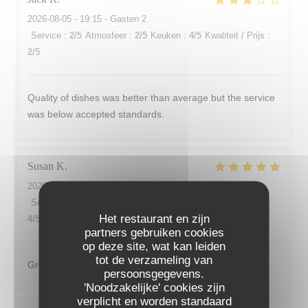
2026-08-05
- 19:15 - Gasten 2
Service
:
2
/5
Atmosfeer
:
2
/5
Keuken
:
4
/5
Kwaliteit / Prijs
:
2
/5
Quality of dishes was better than average but the service
was below accepted standards.
Susan
K
2026-08-04
- 19:00 - Gasten 2
Service
:
5
/5
Atmosfeer
:
4
/5
Keuken
:
4
/5
Kwaliteit / Prijs
:
Het restaurant en zijn
4
/5
partners gebruiken cookies
op deze site, wat kan leiden
tot de verzameling van
Great waiter
persoonsgegevens.
'Noodzakelijke' cookies zijn
verplicht en worden standaard