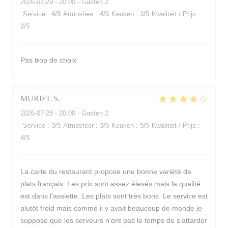
2026-07-29
- 20:00 - Gasten 2
Service
:
4
/5
Atmosfeer
:
4
/5
Keuken
:
3
/5
Kwaliteit / Prijs
:
2
/5
Pas trop de choix
MURIEL
S
2026-07-28
- 20:00 - Gasten 2
Service
:
3
/5
Atmosfeer
:
3
/5
Keuken
:
5
/5
Kwaliteit / Prijs
:
4
/5
La carte du restaurant propose une bonne variété de
plats français. Les prix sont assez élevés mais la qualité
est dans l’assiette. Les plats sont très bons. Le service est
plutôt froid mais comme il y avait beaucoup de monde je
suppose que les serveurs n’ont pas le temps de s’attarder