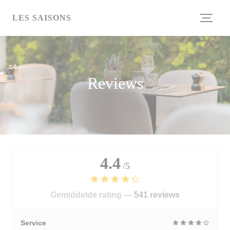
Cookies beheer paneel
LES SAISONS
Reviews
4.4
/5
Gemiddelde rating —
541 reviews
Service