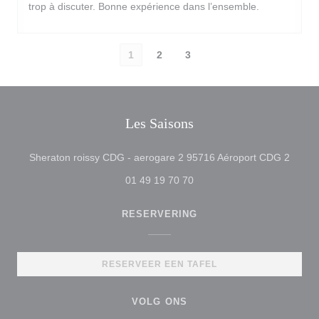
trop à discuter. Bonne expérience dans l’ensemble.
1
2
3
Les Saisons
((open
Sheraton roissy CDG - aerogare 2 95716 Aéroport CDG 2
01 49 19 70 70
RESERVERING
RESERVEER EEN TAFEL
VOLG ONS