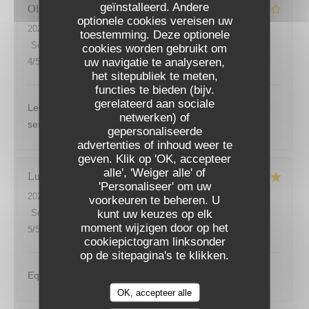
geïnstalleerd. Andere
Olivier
V
optionele cookies vereisen uw
2026-08-02
- 13:45 - Gasten 3
toestemming. Deze optionele
Service
:
3
/5
Atmosfeer
:
4
/5
Keuken
:
5
/5
Kwaliteit / Prijs
:
cookies worden gebruikt om
uw navigatie te analyseren,
4
/5
het sitepubliek te meten,
functies te bieden (bijv.
gerelateerd aan sociale
Les plats sont très bien présentés et excellents. Le
netwerken) of
service du midi n est pas à l image de l établissement...
gepersonaliseerde
advertenties of inhoud weer te
LES SAISONS
geven. Klik op 'OK, accepteer
alle', 'Weiger alle' of
Lucita
V
'Personaliseer' om uw
2026-07-30
- 12:30 - Gasten 3
voorkeuren te beheren. U
kunt uw keuzes op elk
Service
:
5
/5
Atmosfeer
:
5
/5
Keuken
:
5
/5
Kwaliteit / Prijs
:
moment wijzigen door op het
5
/5
cookiepictogram linksonder
op de sitepagina's te klikken.
Equipe au petits soins, cuisine délicieuse.
OK, accepteer alle