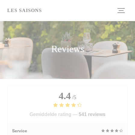
Cookies beheer paneel
LES SAISONS
Reviews
4.4
/5
Gemiddelde rating —
541 reviews
Service