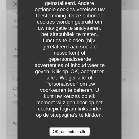
geïnstalleerd. Andere
Olivier
V
optionele cookies vereisen uw
2026-08-02
- 13:45 - Gasten 3
toestemming. Deze optionele
Service
:
3
/5
Atmosfeer
:
4
/5
Keuken
:
5
/5
Kwaliteit / Prijs
:
cookies worden gebruikt om
uw navigatie te analyseren,
4
/5
het sitepubliek te meten,
functies te bieden (bijv.
gerelateerd aan sociale
Les plats sont très bien présentés et excellents. Le
netwerken) of
service du midi n est pas à l image de l établissement...
gepersonaliseerde
advertenties of inhoud weer te
LES SAISONS
geven. Klik op 'OK, accepteer
alle', 'Weiger alle' of
Lucita
V
'Personaliseer' om uw
2026-07-30
- 12:30 - Gasten 3
voorkeuren te beheren. U
kunt uw keuzes op elk
Service
:
5
/5
Atmosfeer
:
5
/5
Keuken
:
5
/5
Kwaliteit / Prijs
:
moment wijzigen door op het
5
/5
cookiepictogram linksonder
op de sitepagina's te klikken.
Equipe au petits soins, cuisine délicieuse.
OK, accepteer alle