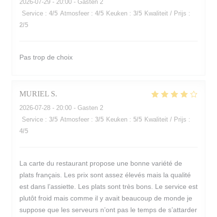
2026-07-29
- 20:00 - Gasten 2
Service
:
4
/5
Atmosfeer
:
4
/5
Keuken
:
3
/5
Kwaliteit / Prijs
:
2
/5
Pas trop de choix
MURIEL
S
2026-07-28
- 20:00 - Gasten 2
Service
:
3
/5
Atmosfeer
:
3
/5
Keuken
:
5
/5
Kwaliteit / Prijs
:
4
/5
La carte du restaurant propose une bonne variété de
plats français. Les prix sont assez élevés mais la qualité
est dans l’assiette. Les plats sont très bons. Le service est
plutôt froid mais comme il y avait beaucoup de monde je
suppose que les serveurs n’ont pas le temps de s’attarder