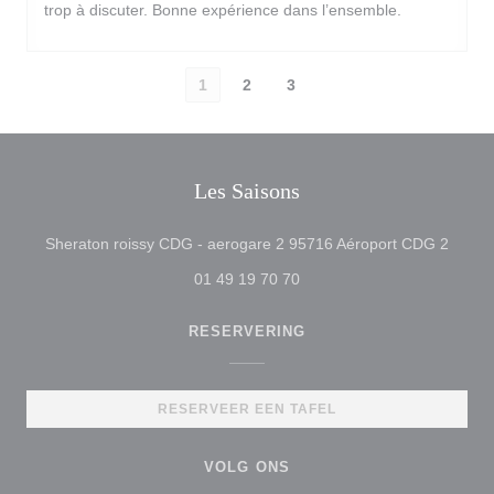
trop à discuter. Bonne expérience dans l’ensemble.
1
2
3
Les Saisons
((open
Sheraton roissy CDG - aerogare 2 95716 Aéroport CDG 2
01 49 19 70 70
RESERVERING
RESERVEER EEN TAFEL
VOLG ONS