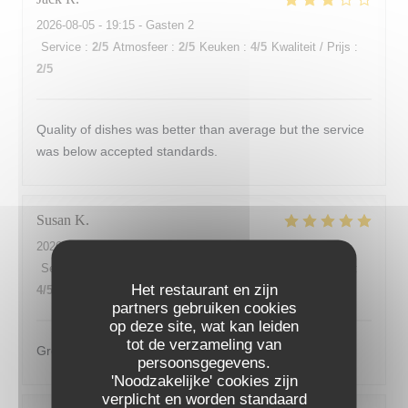
2026-08-05
- 19:15 - Gasten 2
Service
:
2
/5
Atmosfeer
:
2
/5
Keuken
:
4
/5
Kwaliteit / Prijs
:
2
/5
Quality of dishes was better than average but the service
was below accepted standards.
Susan
K
2026-08-04
- 19:00 - Gasten 2
Service
:
5
/5
Atmosfeer
:
4
/5
Keuken
:
4
/5
Kwaliteit / Prijs
:
Het restaurant en zijn
4
/5
partners gebruiken cookies
op deze site, wat kan leiden
tot de verzameling van
Great waiter
persoonsgegevens.
'Noodzakelijke' cookies zijn
verplicht en worden standaard