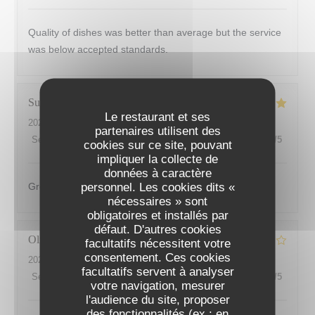
Quality of dishes was better than average but the service
was below accepted standards.
Susan
K
Le restaurant et ses
2026-08-04
- 19:00 - Couverts 2
partenaires utilisent des
Service
:
5
/5
Ambiance
:
4
/5
Cuisine
:
4
/5
Qualité / Prix
:
4
/5
cookies sur ce site, pouvant
impliquer la collecte de
données à caractère
personnel. Les cookies dits «
Great waiter
nécessaires » sont
obligatoires et installés par
défaut. D'autres cookies
Olivier
V
facultatifs nécessitent votre
consentement. Ces cookies
2026-08-02
- 13:45 - Couverts 3
facultatifs servent à analyser
Service
:
3
/5
Ambiance
:
4
/5
Cuisine
:
5
/5
Qualité / Prix
:
4
/5
votre navigation, mesurer
l'audience du site, proposer
des fonctionnalités (ex : en