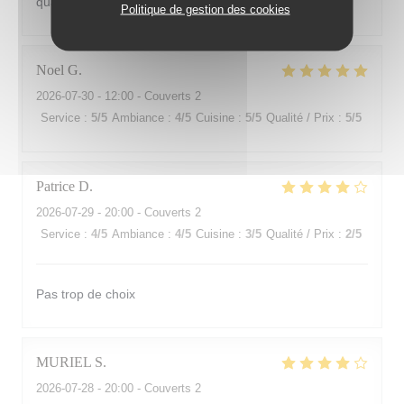
qualité différente entre serveurs
Politique de gestion des cookies
Noel
G
2026-07-30
- 12:00 - Couverts 2
Service
:
5
/5
Ambiance
:
4
/5
Cuisine
:
5
/5
Qualité / Prix
:
5
/5
Patrice
D
2026-07-29
- 20:00 - Couverts 2
Service
:
4
/5
Ambiance
:
4
/5
Cuisine
:
3
/5
Qualité / Prix
:
2
/5
Pas trop de choix
MURIEL
S
2026-07-28
- 20:00 - Couverts 2