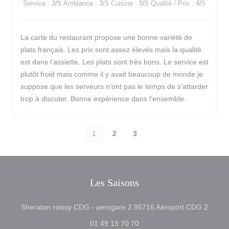
Service
:
3
/5
Ambiance
:
3
/5
Cuisine
:
5
/5
Qualité / Prix
:
4
/5
La carte du restaurant propose une bonne variété de
plats français. Les prix sont assez élevés mais la qualité
est dans l’assiette. Les plats sont très bons. Le service est
plutôt froid mais comme il y avait beaucoup de monde je
suppose que les serveurs n’ont pas le temps de s’attarder
trop à discuter. Bonne expérience dans l’ensemble.
1
2
3
Les Saisons
((ouvr
Sheraton roissy CDG - aerogare 2 95716 Aéroport CDG 2
01 49 19 70 70