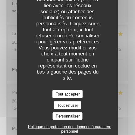
Les plats sont très bien présentés et excellents. Le
lien avec les réseaux
service du midi n est pas à l image de l établissement...
sociaux) ou afficher des
publicités ou contenus
personnalisés. Cliquez sur «
LES SAISONS
Tout accepter », « Tout
Lucita
V
refuser » ou « Personnaliser
» pour gérer vos préférences.
2026-07-30
- 12:30 - Couverts 3
Vous pouvez modifier vos
Service
:
5
/5
Ambiance
:
5
/5
Cuisine
:
5
/5
Qualité / Prix
:
5
/5
choix à tout moment en
cliquant sur l'icône
représentant un cookie en
Equipe au petits soins, cuisine délicieuse.
bas à gauche des pages du
site.
Patrick
M
Tout accepter
2026-07-26
- 19:00 - Couverts 4
Tout refuser
Service
:
4
/5
Ambiance
:
5
/5
Cuisine
:
5
/5
Qualité / Prix
:
5
/5
Personnaliser
Politique de protection des données à caractère
Menu original - cuisine soignée - service rapide mais
personnel