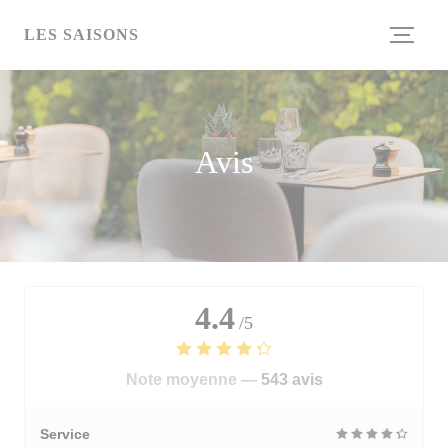
Personnalisation de vos choix en matière de cookies
LES SAISONS
Avis
4.4
/5
Note moyenne —
543 avis
Service