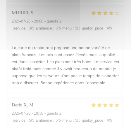
MURIEL
S
2026-07-28
- 20:00 - guests 2
service
:
3
/5
ambience
:
3
/5
menu
:
5
/5
quality_price
:
4
/5
La carte du restaurant propose une bonne variété de
plats français. Les prix sont assez élevés mais la qualité
est dans l’assiette. Les plats sont très bons. Le service est
plutôt froid mais comme il y avait beaucoup de monde je
suppose que les serveurs n’ont pas le temps de s’attarder
trop à discuter. Bonne expérience dans l’ensemble.
Dario X.
M
2026-07-26
- 18:30 - guests 2
service
:
5
/5
ambience
:
5
/5
menu
:
5
/5
quality_price
:
4
/5