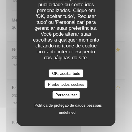
service
:
4
/5
ambience
:
5
/5
menu
:
5
/5
quality_price
:
5
/5
publicidade ou conteúdos
LES SAISONS
personalizados. Clique em
'OK, aceitar tudo', 'Recusar
Menu original - cuisine soignée - service rapide mais
tudo' ou 'Personalizar' para
qualité différente entre serveurs
gerenciar suas preferências.
Você pode alterar suas
escolhas a qualquer momento
clicando no ícone de cookie
Noel
G
no canto inferior esquerdo
das páginas do site.
2026-07-30
- 12:00 - guests 2
service
:
5
/5
ambience
:
4
/5
menu
:
5
/5
quality_price
:
5
/5
OK, aceitar tudo
Proíbe todos cookies
Patrice
D
Personalizar
2026-07-29
- 20:00 - guests 2
service
:
4
/5
ambience
:
4
/5
menu
:
3
/5
quality_price
:
2
/5
Política de proteção de dados pessoais
undefined
Pas trop de choix