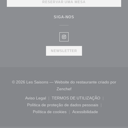
RESERVAR UMA MESA
SIGA-NOS
Instagram ((abre numa nova jan
NEWSLETTER
© 2026 Les Saisons — Website do restaurante criado por
((abre numa nova janela))
Zenchef
Aviso Legal
TERMOS DE UTILIZAÇÃO
((abre numa nova janela))
((abre numa nova janela))
Política de proteção de dados pessoais
((abre numa nova janela))
Política de cookies
Acessibilidade
((abre numa nova janela))
((abre numa nova janel