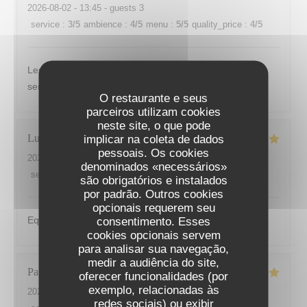
2026-08-02
- 13:45 - guests 3
service
:
3
/5
ambience
:
4
/5
menu
:
5
/5
quality_price
:
4
/5
Les plats sont très bien présentés et excellents. Le
service du midi n est pas à l image de l établissement...
O restaurante e seus
parceiros utilizam cookies
neste site, o que pode
Lucita
V
implicar na coleta de dados
pessoais. Os cookies
2026-07-30
- 12:30 - guests 3
denominados «necessários»
service
:
5
/5
ambience
:
5
/5
menu
:
5
/5
quality_price
:
5
/5
são obrigatórios e instalados
por padrão. Outros cookies
opcionais requerem seu
Equipe au petits soins, cuisine délicieuse.
consentimento. Esses
cookies opcionais servem
para analisar sua navegação,
medir a audiência do site,
Patrick
M
oferecer funcionalidades (por
exemplo, relacionadas às
2026-07-26
- 19:00 - guests 4
redes sociais) ou exibir