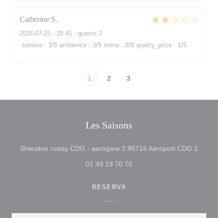
Catherine
S
2026-07-25
- 20:45 - guests 2
service
:
1
/5
ambience
:
3
/5
menu
:
2
/5
quality_price
:
1
/5
1
2
3
Les Saisons
((abre
Sheraton roissy CDG - aerogare 2 95716 Aéroport CDG 2
01 49 19 70 70
RESERVA