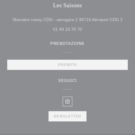
Les Saisons
((apre
Sheraton roissy CDG - aerogare 2 95716 Aéroport CDG 2
01 49 19 70 70
PRENOTAZIONE
PRENOTA
SEGUICI
Instagram ((apre una nuova fine
NEWSLETTER