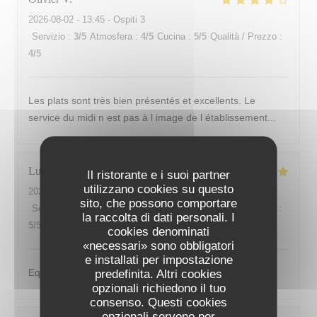
2026-08-02
- 13:45 - Ospiti 3
Servizio
:
3
/5
Atmosfera
:
4
/5
Cucina
:
5
/5
Qualità / Prezzo
:
4
/5
Les plats sont très bien présentés et excellents. Le
service du midi n est pas à l image de l établissement...
Lucita
V
Il ristorante e i suoi partner
utilizzano cookies su questo
2026-07-30
- 12:30 - Ospiti 3
sito, che possono comportare
Servizio
:
5
/5
Atmosfera
:
5
/5
Cucina
:
5
/5
Qualità / Prezzo
:
la raccolta di dati personali. I
5
/5
cookies denominati
«necessari» sono obbligatori
e installati per impostazione
Equipe au petits soins, cuisine délicieuse.
predefinita. Altri cookies
opzionali richiedono il tuo
consenso. Questi cookies
opzionali servono per