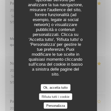
Patrick
M
analizzare la tua navigazione,
misurare l'audience del sito,
2026-07-26
- 19:00 - Ospiti 4
fornire funzionalità (ad
Servizio
:
4
/5
Atmosfera
:
5
/5
Cucina
:
5
/5
Qualità / Prezzo
:
esempio, legate ai social
5
/5
network) o visualizzare
pubblicità o contenuti
LES SAISONS
personalizzati. Clicca su
Menu original - cuisine soignée - service rapide mais
'Accetta tutto', 'Rifiuta tutto' o
'Personalizza' per gestire le
qualité différente entre serveurs
tue preferenze. Puoi
modificare le tue scelte in
qualsiasi momento cliccando
Noel
G
sull'icona del cookie in basso
a sinistra delle pagine del
2026-07-30
- 12:00 - Ospiti 2
sito.
Servizio
:
5
/5
Atmosfera
:
4
/5
Cucina
:
5
/5
Qualità / Prezzo
:
5
/5
Ok, accetta tutto
Rifiuta tutti i cookie
Patrice
D
Personalizza
2026-07-29
- 20:00 - Ospiti 2