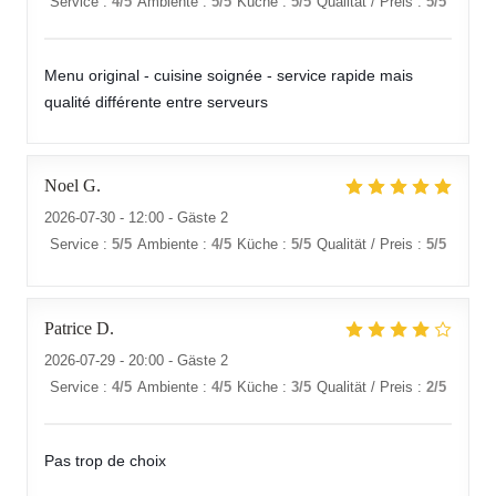
Service
:
4
/5
Ambiente
:
5
/5
Küche
:
5
/5
Qualität / Preis
:
5
/5
LES SAISONS
Menu original - cuisine soignée - service rapide mais
qualité différente entre serveurs
Noel
G
2026-07-30
- 12:00 - Gäste 2
Service
:
5
/5
Ambiente
:
4
/5
Küche
:
5
/5
Qualität / Preis
:
5
/5
Patrice
D
2026-07-29
- 20:00 - Gäste 2
Service
:
4
/5
Ambiente
:
4
/5
Küche
:
3
/5
Qualität / Preis
:
2
/5
Pas trop de choix