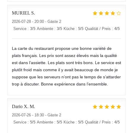
MURIEL
S
2026-07-28
- 20:00 - Gäste 2
Service
:
3
/5
Ambiente
:
3
/5
Küche
:
5
/5
Qualität / Preis
:
4
/5
La carte du restaurant propose une bonne variété de
plats français. Les prix sont assez élevés mais la qualité
est dans l’assiette. Les plats sont très bons. Le service est
plutôt froid mais comme il y avait beaucoup de monde je
suppose que les serveurs n’ont pas le temps de s’attarder
trop à discuter. Bonne expérience dans l’ensemble.
Dario X.
M
2026-07-26
- 18:30 - Gäste 2
Service
:
5
/5
Ambiente
:
5
/5
Küche
:
5
/5
Qualität / Preis
:
4
/5