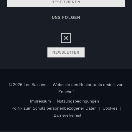
RESERVIEREN
UNS FOLGEN
Instagram ((öffnet ein neues Fen
NEWSLETTER
© 2026 Les Saisons — Webseite des Restaurants erstellt von
((öffnet ein neues Fenster))
Zenchef
Impressum
Nutzungsbedingungen
((öffnet ein neues Fenster))
((öffnet ein neues Fenster))
Politik zum Schutz personenbezogener Daten
Cookies
((öffnet ein neues Fenster))
((öffnet e
Barrierefreiheit
((öffnet ein neues Fenster))